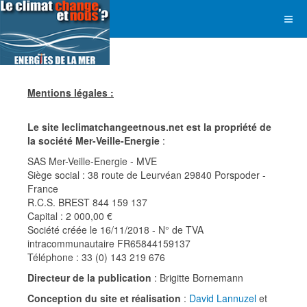
Mentions légales :
Le site leclimatchangeetnous.net est la propriété de
la société Mer-Veille-Energie
:
SAS Mer-Veille-Energie - MVE
Siège social : 38 route de Leurvéan 29840 Porspoder -
France
R.C.S. BREST 844 159 137
Capital : 2 000,00 €
Société créée le 16/11/2018 - N° de TVA
intracommunautaire FR65844159137
Téléphone : 33 (0) 143 219 676
Directeur de la publication
: Brigitte Bornemann
Conception du site et réalisation
:
David Lannuzel
et