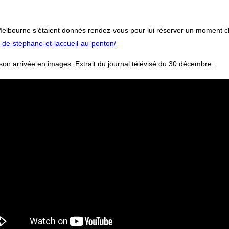
 Melbourne s’étaient donnés rendez-vous pour lui réserver un moment 
-de-stephane-et-laccueil-au-ponton/
 son arrivée en images. Extrait du journal télévisé du 30 décembre :