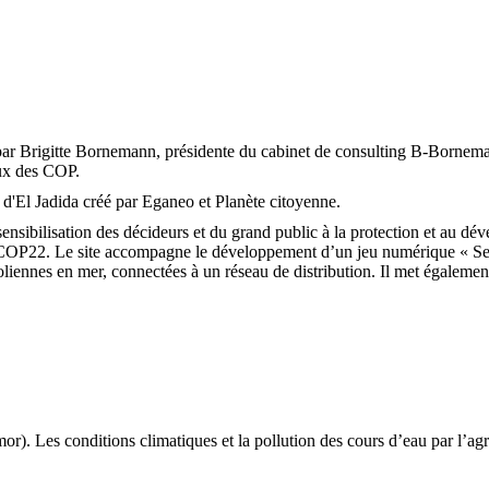
par Brigitte Bornemann, présidente du cabinet de consulting B-Bornema
jeux des COP.
r d'El Jadida créé par Eganeo et Planète citoyenne.
sensibilisation des décideurs et du grand public à la protection et au dé
COP22. Le site accompagne le développement d’un jeu numérique « Seri
roliennes en mer, connectées à un réseau de distribution. Il met égaleme
nditions climatiques et la pollution des cours d’eau par l’agricult