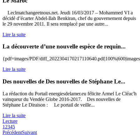
Le Maroc
Leclmatchangeetnous.net. Jeudi 16/03/2017 – Mohammed VI a
décidé d’écarter Abdel-Ilah Benkiran, chef du gouvernement depuis
le 29 novembre 2011. Il sera remplacé par une autre...
Lire la suite
La découverte d’une nouvelle espèce de requin...
{pdf=images/PDF/diff_2022304170217110640.pdf|100%|600|image
Lire la suite
Des nouvelles de Des nouvelles de Stéphane Le...
La rédaction du Portail energiesdelamer.eu félicite Armel Le Cléac'h
vainqueur du Vendée Globe 2016-2017. Des nouvelles de
Stéphane Le Diraison : Le portail de veille...
Lire la suite
Lecture
1
2
3
4
5
Précédent
Suivant